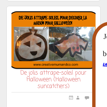
ht
De jolis attrape-soleil pour
Halloween (Halloween
suncatchers)