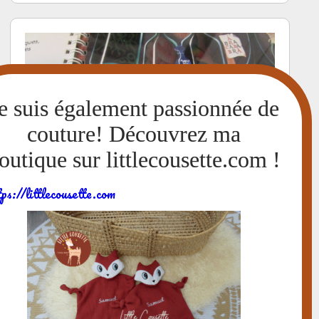
tps://littlecousette.com
Lampe magique: Fées, Sorcières,
Lutins et Cie- Mes Premières
Découvertes (Gallimard
Jeunesse) + bricolage pour se
faire peur dans le noir!