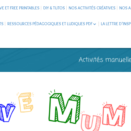
VE ET FREE PRINTABLES
DIY & TUTOS
NOS ACTIVITÉS CRÉATIVES
NOS A
TS
RESSOURCES PÉDAGOGIQUES ET LUDIQUES PDF
LA LETTRE D’INS
LIVRETS ÉDUCATIFS PDF
LAPBOOK
CARNETS DE VOYAGE ENFANTS
ESCAPE GAME ET JEUX À
Activités manuelle
TÉLÉCHARGER PDF
SUPPORTS CO-SCHOOLING
CARTERIE
TUTORIELS