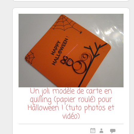
Un joli modèle de carte en
quilling (papier roulé) pour
Halloween ! (tuto photos et
vidéo)