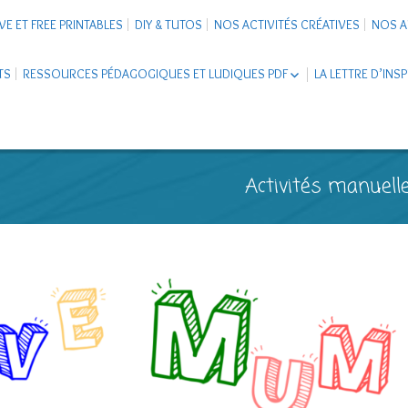
VE ET FREE PRINTABLES
DIY & TUTOS
NOS ACTIVITÉS CRÉATIVES
NOS A
TS
RESSOURCES PÉDAGOGIQUES ET LUDIQUES PDF
LA LETTRE D’INS
LIVRETS ÉDUCATIFS PDF
LAPBOOK
CARNETS DE VOYAGE ENFANTS
ESCAPE GAME ET JEUX À
Activités manuelle
TÉLÉCHARGER PDF
SUPPORTS CO-SCHOOLING
CARTERIE
TUTORIELS