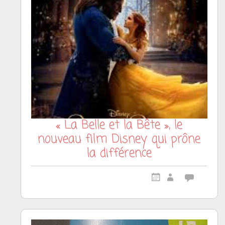
« La Belle et la Bête », le
nouveau film Disney qui prône
la différence