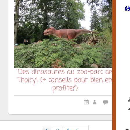
ht
Des dinosaures au zoo-parc de
Thoiry! (+ conseils pour bien en
profiter)
d