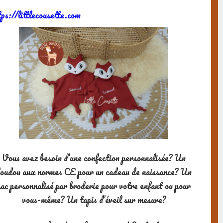
tps://littlecousette.com
Un atelier pain à la ferme de
Gally
Vous avez besoin d’une confection personnalisée? Un
oudou aux normes CE pour un cadeau de naissance? Un
sac personnalisé par broderie pour votre enfant ou pour
vous-même? Un tapis d’éveil sur mesure?