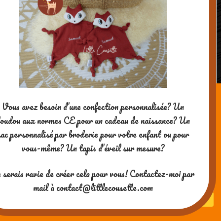
DIY: comment réaliser un panier à petits
sablés de Noël en moins de 2 minutes à
partir d’une assiette en carton?
Powered by WordPress
| theme
SG Window
Vous avez besoin d’une confection personnalisée? Un
oudou aux normes CE pour un cadeau de naissance? Un
sac personnalisé par broderie pour votre enfant ou pour
vous-même? Un tapis d’éveil sur mesure?
Merci pour votre visite ! Si vous
 serais ravie de créer cela pour vous! Contactez-moi par
aimez mes contenus, vous
pouvez me soutenir en me
mail à contact@littlecousette.com
payant un café ^-^