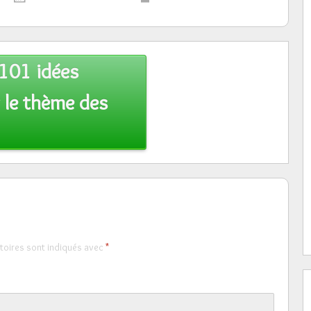
101 idées
r le thème des
toires sont indiqués avec
*