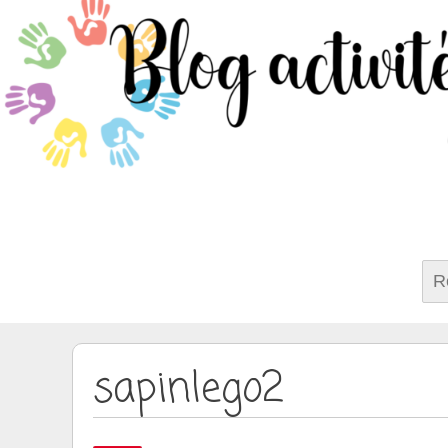
Rech
sapinlego2