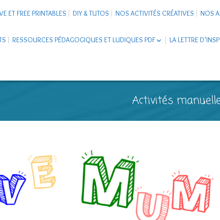
VE ET FREE PRINTABLES
DIY & TUTOS
NOS ACTIVITÉS CRÉATIVES
NOS A
TS
RESSOURCES PÉDAGOGIQUES ET LUDIQUES PDF
LA LETTRE D’INS
LIVRETS ÉDUCATIFS PDF
LAPBOOK
CARNETS DE VOYAGE ENFANTS
ESCAPE GAME ET JEUX À
Activités manuelle
TÉLÉCHARGER PDF
SUPPORTS CO-SCHOOLING
CARTERIE
TUTORIELS