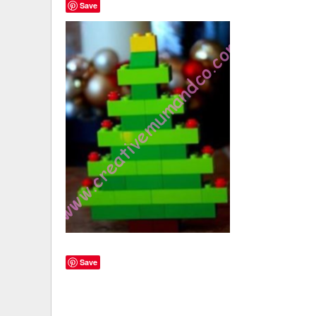
Save
Save