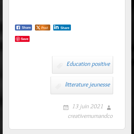
Post
Share
Share
Save
Education positive
litterature jeunesse
13 juin 2021
creativemumandco