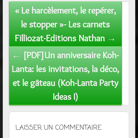
Post
« Le harcèlement, le repérer,
navigation
le stopper »- Les carnets
Filliozat-Editions Nathan →
← [PDF]Un anniversaire Koh-
Lanta: les invitations, la déco,
et le gâteau (Koh-Lanta Party
Ideas I)
LAISSER UN COMMENTAIRE