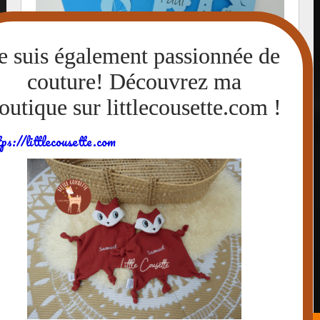
tps://littlecousette.com