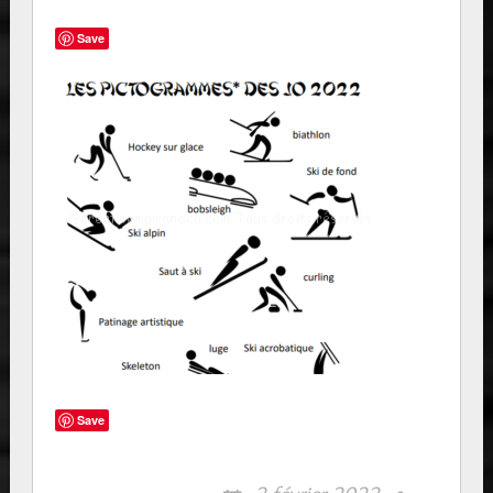
Save
Save