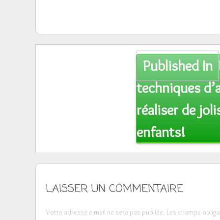
Post
Published In
navigation
techniques d’a
réaliser de jol
enfants!
LAISSER UN COMMENTAIRE
Votre adresse e-mail ne sera pas publiée.
Les champs obliga