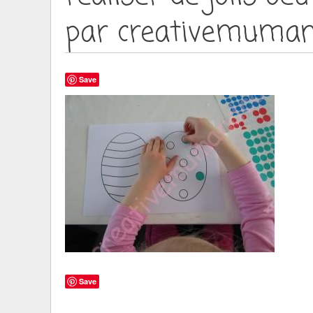
par creativemuma
Save
Save