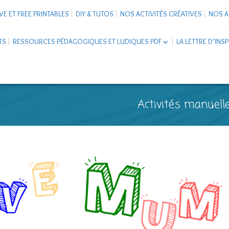
VE ET FREE PRINTABLES
DIY & TUTOS
NOS ACTIVITÉS CRÉATIVES
NOS A
TS
RESSOURCES PÉDAGOGIQUES ET LUDIQUES PDF
LA LETTRE D’INS
LIVRETS ÉDUCATIFS PDF
LAPBOOK
CARNETS DE VOYAGE ENFANTS
ESCAPE GAME ET JEUX À
Activités manuelle
TÉLÉCHARGER PDF
SUPPORTS CO-SCHOOLING
CARTERIE
TUTORIELS