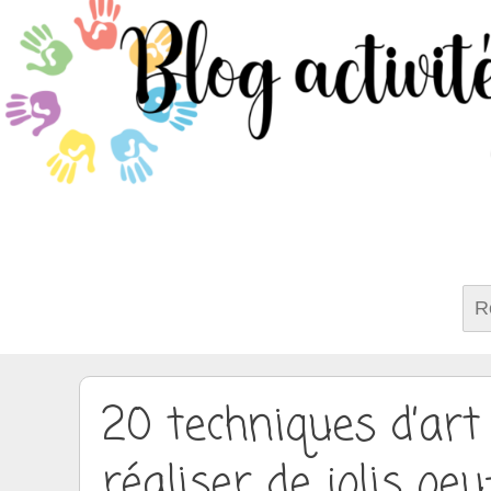
Rech
20 techniques d’art
réaliser de jolis oe