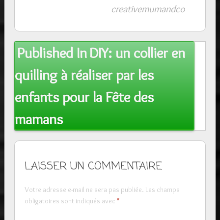
creativemumandco
Post
Published In
DIY: un collier en
navigation
quilling à réaliser par les
enfants pour la Fête des
mamans
LAISSER UN COMMENTAIRE
Votre adresse e-mail ne sera pas publiée.
Les champs
obligatoires sont indiqués avec
*