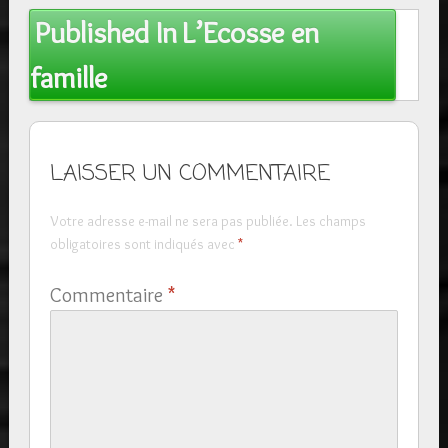
Post
Published In
L’Ecosse en
navigation
famille
LAISSER UN COMMENTAIRE
Votre adresse e-mail ne sera pas publiée.
Les champs
obligatoires sont indiqués avec
*
Commentaire
*