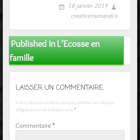
18 janvier 2019
creativemumandco
Post
Published In
L’Ecosse en
navigation
famille
LAISSER UN COMMENTAIRE
Votre adresse e-mail ne sera pas publiée.
Les champs
obligatoires sont indiqués avec
*
Commentaire
*