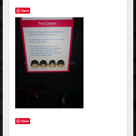
Save
Save