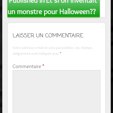
Published In
Et si on inventait
navigation
un monstre pour Halloween??
LAISSER UN COMMENTAIRE
Votre adresse e-mail ne sera pas publiée.
Les champs
obligatoires sont indiqués avec
*
Commentaire
*