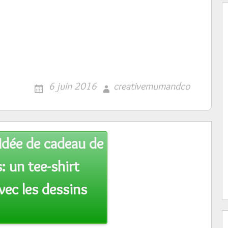
6 juin 2016
creativemumandco
Idée de cadeau de
: un tee-shirt
vec les dessins