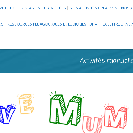
VE ET FREE PRINTABLES
DIY & TUTOS
NOS ACTIVITÉS CRÉATIVES
NOS A
TS
RESSOURCES PÉDAGOGIQUES ET LUDIQUES PDF
LA LETTRE D’INS
LIVRETS ÉDUCATIFS PDF
LAPBOOK
CARNETS DE VOYAGE ENFANTS
ESCAPE GAME ET JEUX À
Activités manuelle
TÉLÉCHARGER PDF
SUPPORTS CO-SCHOOLING
CARTERIE
TUTORIELS