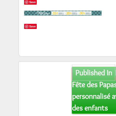
Save
Save
Post
Published In
navigation
Fête des Papas
personnalisé a
des enfants