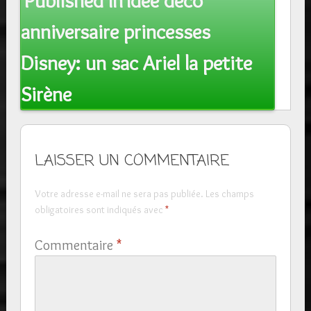
Published In
Idée déco
navigation
anniversaire princesses
Disney: un sac Ariel la petite
Sirène
LAISSER UN COMMENTAIRE
Votre adresse e-mail ne sera pas publiée.
Les champs
obligatoires sont indiqués avec
*
Commentaire
*