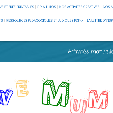
VE ET FREE PRINTABLES
DIY & TUTOS
NOS ACTIVITÉS CRÉATIVES
NOS A
TS
RESSOURCES PÉDAGOGIQUES ET LUDIQUES PDF
LA LETTRE D’INS
LIVRETS ÉDUCATIFS PDF
LAPBOOK
CARNETS DE VOYAGE ENFANTS
ESCAPE GAME ET JEUX À
Activités manuelle
TÉLÉCHARGER PDF
SUPPORTS CO-SCHOOLING
CARTERIE
TUTORIELS