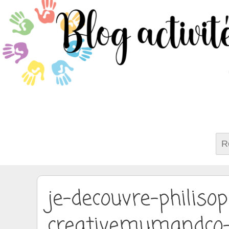
Rech
je-decouvre-philiso
creativemumandco-