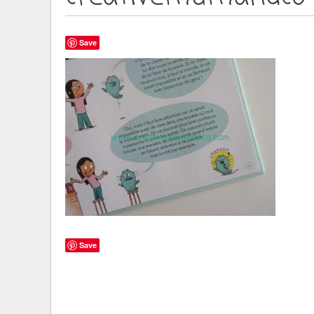
Save
Save