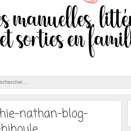
ercher :
phie-nathan-blog-
biboule