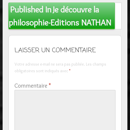
Post
Published In
Je découvre la
navigation
philosophie-Editions NATHAN
LAISSER UN COMMENTAIRE
Votre adresse e-mail ne sera pas publiée.
Les champs
obligatoires sont indiqués avec
*
Commentaire
*