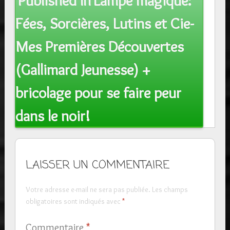
Published In
Lampe magique:
navigation
Fées, Sorcières, Lutins et Cie-
Mes Premières Découvertes
(Gallimard Jeunesse) +
bricolage pour se faire peur
dans le noir!
LAISSER UN COMMENTAIRE
Votre adresse e-mail ne sera pas publiée.
Les champs
obligatoires sont indiqués avec
*
Commentaire
*