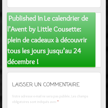
Post
Published In
Le calendrier de
navigation
l’Avent by Little Cousette:
plein de cadeaux à découvrir
tous les jours jusqu’au 24
décembre !
LAISSER UN COMMENTAIRE
Votre adresse e-mail ne sera pas publiée.
Les champs
obligatoires sont indiqués avec
*