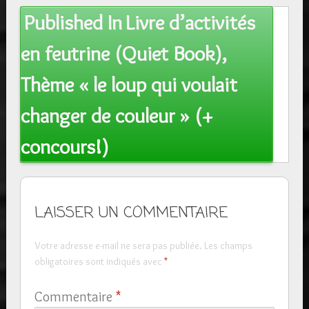
Post
Published In
Livre d’activités
navigation
en feutrine (Quiet Book),
Thème « le loup qui voulait
changer de couleur » (+
concours!)
LAISSER UN COMMENTAIRE
Votre adresse e-mail ne sera pas publiée.
Les champs
obligatoires sont indiqués avec
*
Commentaire
*