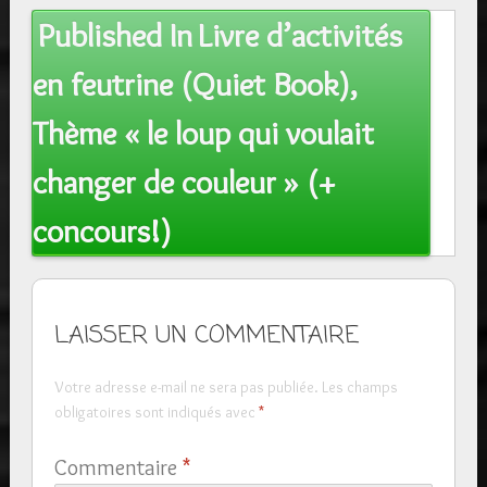
Post
Published In
Livre d’activités
navigation
en feutrine (Quiet Book),
Thème « le loup qui voulait
changer de couleur » (+
concours!)
LAISSER UN COMMENTAIRE
Votre adresse e-mail ne sera pas publiée.
Les champs
obligatoires sont indiqués avec
*
Commentaire
*