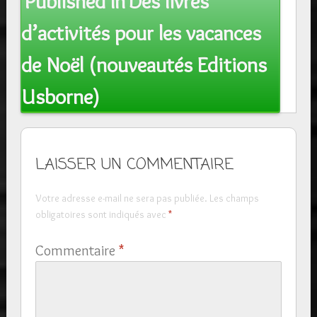
Published In
Des livres
navigation
d’activités pour les vacances
de Noël (nouveautés Editions
Usborne)
LAISSER UN COMMENTAIRE
Votre adresse e-mail ne sera pas publiée.
Les champs
obligatoires sont indiqués avec
*
Commentaire
*