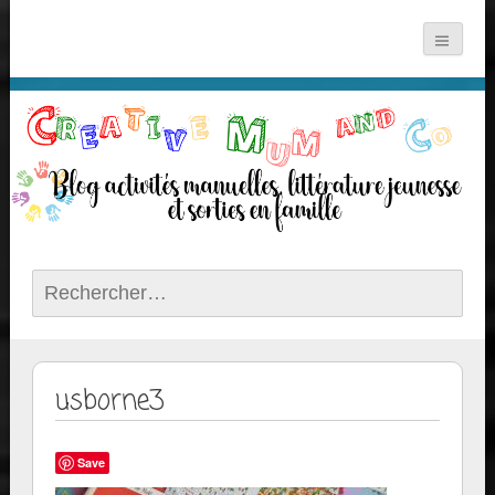
Rechercher :
usborne3
Save