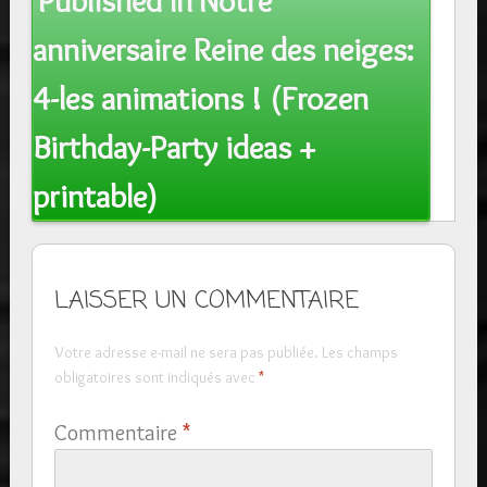
Published In
Notre
navigation
anniversaire Reine des neiges:
4-les animations ! (Frozen
Birthday-Party ideas +
printable)
LAISSER UN COMMENTAIRE
Votre adresse e-mail ne sera pas publiée.
Les champs
obligatoires sont indiqués avec
*
Commentaire
*