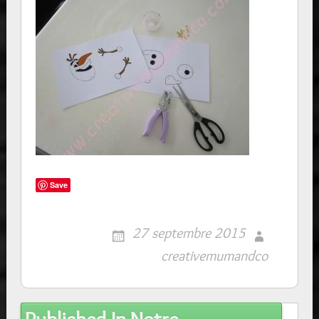
Save
27 septembre 2015
creativemumandco
Post