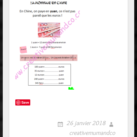
Save
26 janvier 2018
creativemumandco