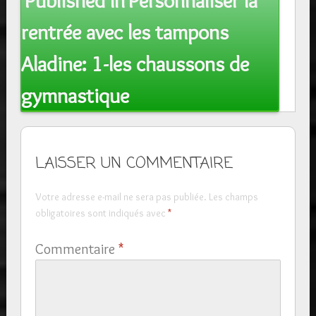
Published In
Personnaliser la
navigation
rentrée avec les tampons
Aladine: 1-les chaussons de
gymnastique
LAISSER UN COMMENTAIRE
Votre adresse e-mail ne sera pas publiée.
Les champs
obligatoires sont indiqués avec
*
Commentaire
*