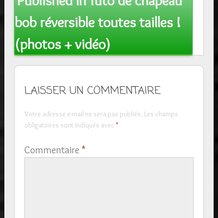
Published In
Tuto de chapeau
navigation
bob réversible toutes tailles !
(photos + vidéo)
LAISSER UN COMMENTAIRE
Votre adresse e-mail ne sera pas publiée.
Les champs
obligatoires sont indiqués avec
*
Commentaire
*