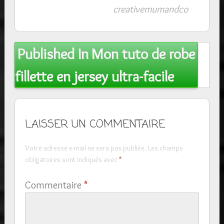
creativemumandco
Post
Published In
Mon tuto de robe
navigation
fillette en jersey ultra-facile
LAISSER UN COMMENTAIRE
Votre adresse e-mail ne sera pas publiée.
Les champs
obligatoires sont indiqués avec
*
Commentaire
*