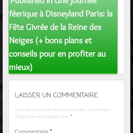
Published In
Une journée
navigation
féerique à Disneyland Paris: la
Fête Givrée de la Reine des
Neiges (+ bons plans et
conseils pour en profiter au
mieux)
LAISSER UN COMMENTAIRE
Votre adresse e-mail ne sera pas publiée.
Les champs
obligatoires sont indiqués avec
*
Commentaire
*