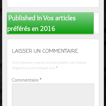
Post
Published In
Vos articles
navigation
préférés en 2016
LAISSER UN COMMENTAIRE
Votre adresse e-mail ne sera pas publiée.
Les champs
obligatoires sont indiqués avec
*
Commentaire
*