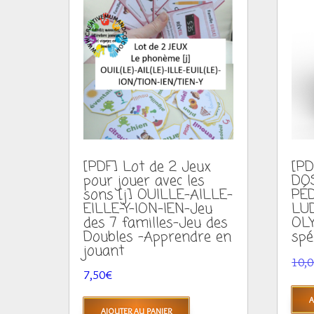
[PDF] Lot de 2 Jeux
[PD
pour jouer avec les
DO
sons [j] OUILLE-AILLE-
PÉ
EILLE-Y-ION-IEN-Jeu
LUD
des 7 familles-Jeu des
OLY
Doubles -Apprendre en
spé
jouant
10,
7,50
€
A
AJOUTER AU PANIER