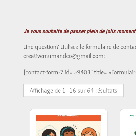
Je vous souhaite de passer plein de jolis moment
Une question? Utilisez le formulaire de cont
creativemumandco@gmail.com:
[contact-form-7 id= »9403″ title= »Formulair
Trié
Affichage de 1–16 sur 64 résultats
du
plus
récent
au
plus