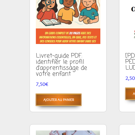
ancien
Livret-guide PDF:
[PD
identifier le profil
PÉ
d’apprentissage de
LU
votre enfant
2,50
7,50
€
A
AJOUTER AU PANIER