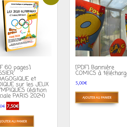
F 60 pages]
[PDF] Bannière
SSIER
COMICS à télécharg
DAGOGIQUE et
5,00
€
IQUE sur les JEUX
MPIQUES (édition
ciale PARIS 2024)
AJOUTER AU PANIER
Le
Le
00
€
7,50
€
prix
prix
initial
actuel
JOUTER AU PANIER
était :
est :