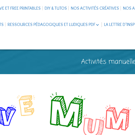
VE ET FREE PRINTABLES
DIY & TUTOS
NOS ACTIVITÉS CRÉATIVES
NOS A
TS
RESSOURCES PÉDAGOGIQUES ET LUDIQUES PDF
LA LETTRE D’INS
LIVRETS ÉDUCATIFS PDF
LAPBOOK
CARNETS DE VOYAGE ENFANTS
ESCAPE GAME ET JEUX À
Activités manuelle
TÉLÉCHARGER PDF
SUPPORTS CO-SCHOOLING
CARTERIE
TUTORIELS