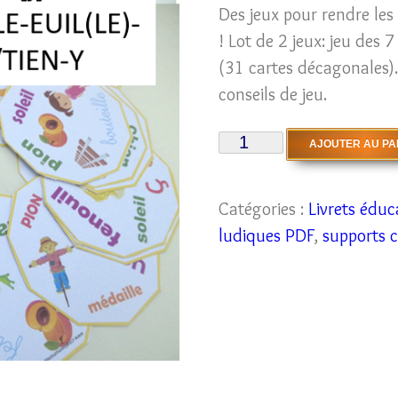
Des jeux pour rendre les
! Lot de 2 jeux: jeu des 
(31 cartes décagonales).
conseils de jeu.
quantité
AJOUTER AU PA
de
[PDF]
Catégories :
Livrets éduc
Lot
ludiques PDF
,
supports 
de
2
Jeux
pour
jouer
avec