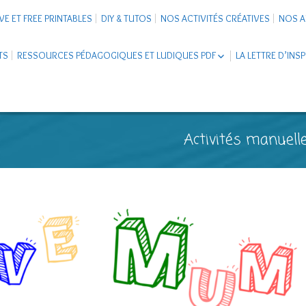
VE ET FREE PRINTABLES
DIY & TUTOS
NOS ACTIVITÉS CRÉATIVES
NOS A
TS
RESSOURCES PÉDAGOGIQUES ET LUDIQUES PDF
LA LETTRE D’INS
LIVRETS ÉDUCATIFS PDF
LAPBOOK
CARNETS DE VOYAGE ENFANTS
ESCAPE GAME ET JEUX À
Activités manuelle
TÉLÉCHARGER PDF
SUPPORTS CO-SCHOOLING
CARTERIE
TUTORIELS