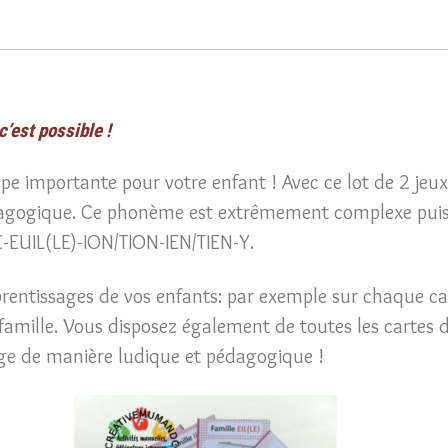
les
sons
[j]
OUILLE-
AILLE-
’est possible !
EILLE-
ape importante pour votre enfant ! Avec ce lot de 2 jeux
Y-
agogique. Ce phonème est extrêmement complexe puis
ION-
LE-EUIL(LE)-ION/TION-IEN/TIEN-Y.
IEN-
Jeu
prentissages de vos enfants: par exemple sur chaque carte
des
mille. Vous disposez également de toutes les cartes de
7
age de manière ludique et pédagogique !
familles-
Jeu
des