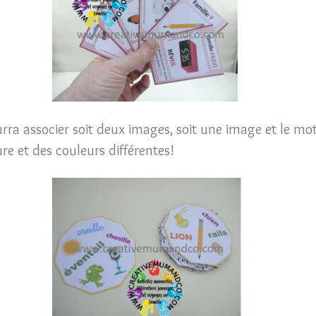
Doubles
-
Apprendre
en
jouant
urra associer soit deux images, soit une image et le mo
re et des couleurs différentes!