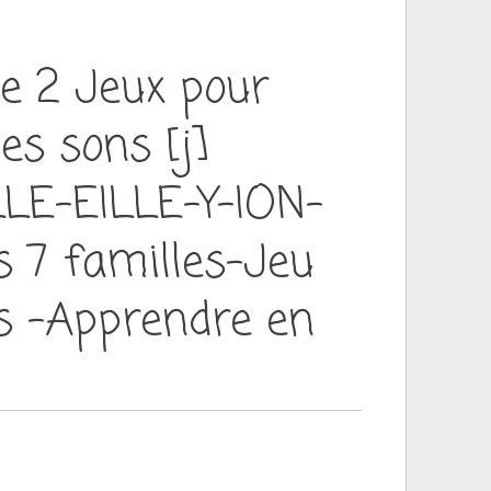
de 2 Jeux pour
les sons [j]
LE-EILLE-Y-ION-
s 7 familles-Jeu
s -Apprendre en