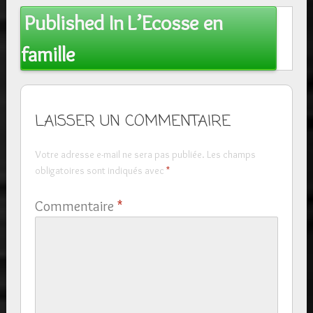
Post
Published In
L’Ecosse en
navigation
famille
LAISSER UN COMMENTAIRE
Votre adresse e-mail ne sera pas publiée.
Les champs
obligatoires sont indiqués avec
*
Commentaire
*