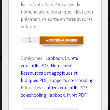
les enfants. Avec 49 cartes de
nomenclature botanique. Idéal pour
préparer une sortie en forêt avec les
enfants !
quantité
AJOUTER AU PANIER
de
[PDF]
Catégories :
Lapbook
,
Livrets
Observer
éducatifs PDF
,
Non classé
,
les
Ressources pédagogiques et
feuilles:
ludiques PDF
,
supports co-schooling
guide
Étiquettes :
cahiers éducatifs PDF
,
pédagogique
co-schooling
,
lapbook
,
livret PDF
complet
+