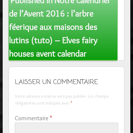
Published In
Notre calendrier
navigation
de l’Avent 2016 : l’arbre
féerique aux maisons des
lutins (tuto) – Elves fairy
houses avent calendar
LAISSER UN COMMENTAIRE
Votre adresse e-mail ne sera pas publiée.
Les champs
obligatoires sont indiqués avec
*
Commentaire
*